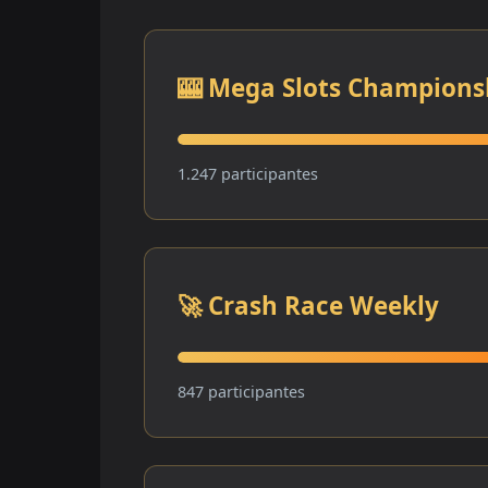
🎰 Mega Slots Champions
1.247 participantes
🚀 Crash Race Weekly
847 participantes