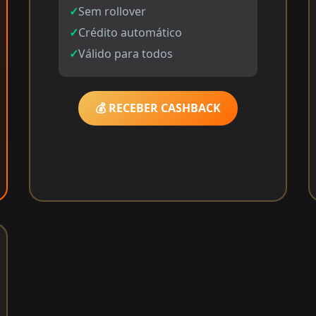
Sem rollover
Crédito automático
Válido para todos
💰 RECEBER CASHBACK