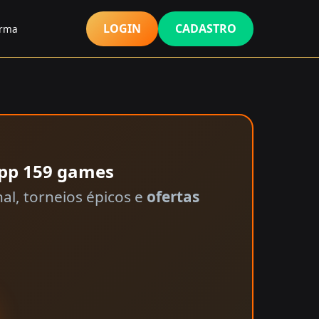
LOGIN
CADASTRO
orma
 app 159 games
l, torneios épicos e
ofertas