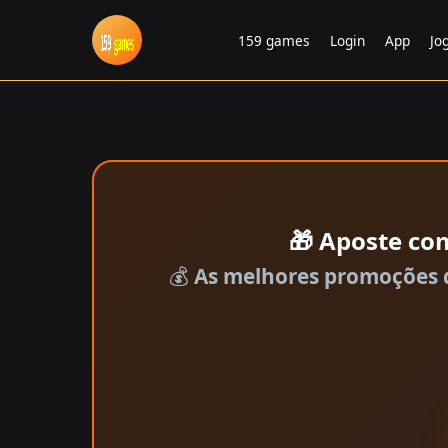
159 games
Login
App
Jo
🎁 Aposte com
💰
As melhores promoções d