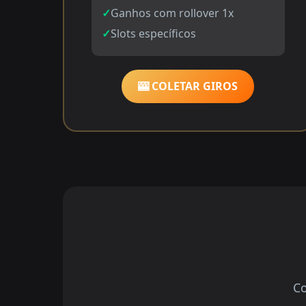
Ganhos com rollover 1x
Slots específicos
🎰 COLETAR GIROS
Co