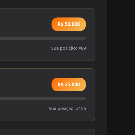
R$ 50.000
Sua posição: #89
R$ 25.000
Sua posição: #156