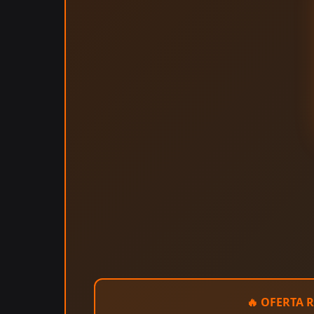
🔥
OFERTA 