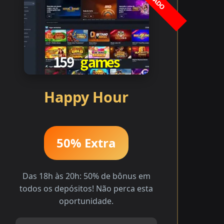
Happy Hour
50% Extra
Das 18h às 20h: 50% de bônus em
todos os depósitos! Não perca esta
oportunidade.