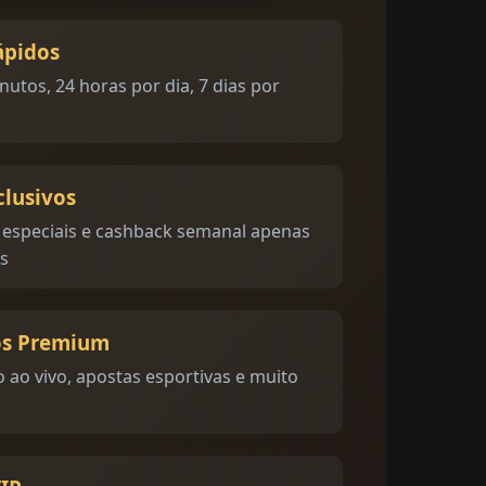
ápidos
nutos, 24 horas por dia, 7 dias por
clusivos
especiais e cashback semanal apenas
es
os Premium
no ao vivo, apostas esportivas e muito