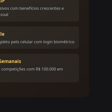
VIP
usivos com benefícios crescentes e
ssoal
le
leto pelo celular com login biométrico
 Semanais
de competições com R$ 100.000 em