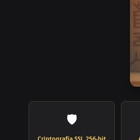
🛡️
Criptografia SSL 256-bit