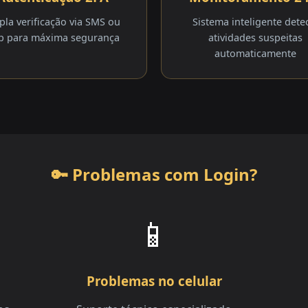
la verificação via SMS ou
Sistema inteligente dete
p para máxima segurança
atividades suspeitas
automaticamente
🔑 Problemas com Login?
📱
Problemas no celular