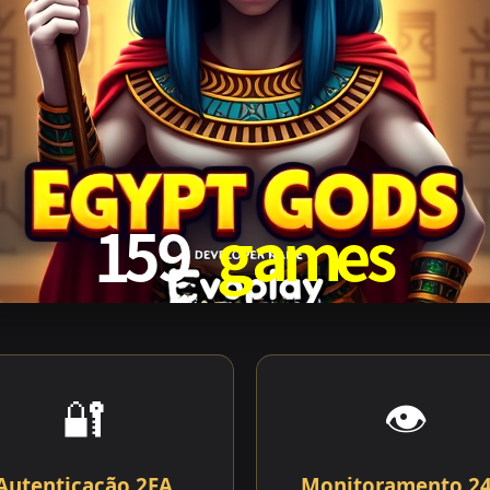
🔐
👁️
Autenticação 2FA
Monitoramento 24