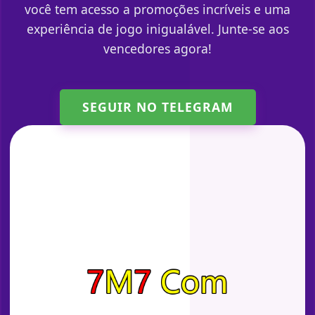
você tem acesso a promoções incríveis e uma
experiência de jogo inigualável. Junte-se aos
vencedores agora!
SEGUIR NO TELEGRAM