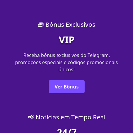
🎁 Bônus Exclusivos
VIP
Receba bônus exclusivos do Telegram,
promoções especiais e códigos promocionais
únicos!
Ver Bônus
📢 Notícias em Tempo Real
24/7