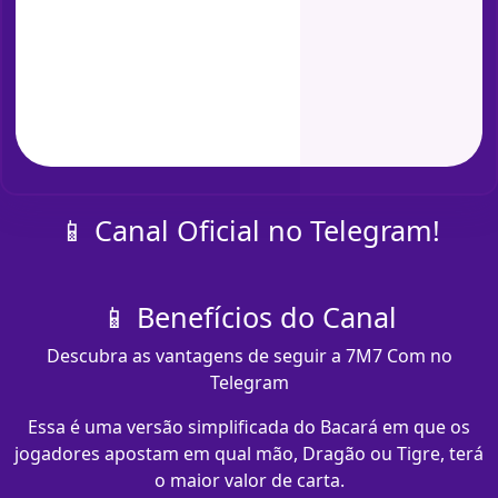
📱 Canal Oficial no Telegram!
📱 Benefícios do Canal
Descubra as vantagens de seguir a 7M7 Com no
Telegram
Essa é uma versão simplificada do Bacará em que os
jogadores apostam em qual mão, Dragão ou Tigre, terá
o maior valor de carta.