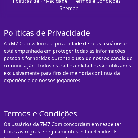
Políticas de Privacidade
Termos e Condições
Sitemap
Políticas de Privacidade
A 7M7 Com valoriza a privacidade de seus usuários e
está empenhada em proteger todas as informações
pessoais fornecidas durante o uso de nossos canais de
comunicação. Todos os dados coletados são utilizados
exclusivamente para fins de melhoria contínua da
experiência de nossos jogadores.
Termos e Condições
Os usuários da 7M7 Com concordam em respeitar
todas as regras e regulamentos estabelecidos. É