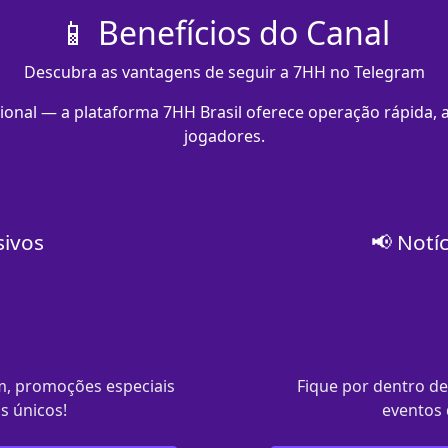
📱 Benefícios do Canal
Descubra as vantagens de seguir a 7HH no Telegram
onal — a plataforma 7HH Brasil oferece operação rápida, apo
jogadores.
sivos
📢 Notí
m, promoções especiais
Fique por dentro d
s únicos!
eventos 