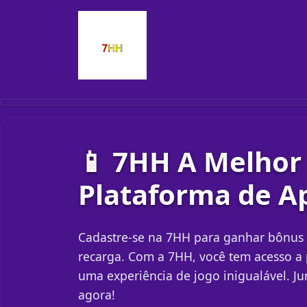
📱 7HH A Melhor
Plataforma de A
Cadastre-se na 7HH para ganhar bônus 
recarga. Com a 7HH, você tem acesso a 
uma experiência de jogo inigualável. J
agora!