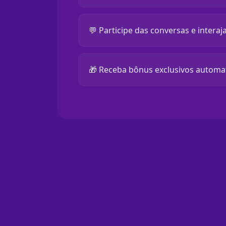
💬 Participe das conversas e interaj
🎁 Receba bônus exclusivos autom