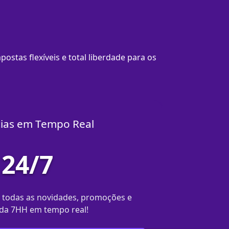
stas flexíveis e total liberdade para os
cias em Tempo Real
24/7
e todas as novidades, promoções e
da 7HH em tempo real!