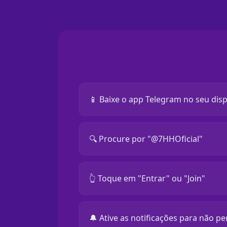
📱 Baixe o app Telegram no seu disp
🔍 Procure por "@7HHOficial"
👆 Toque em "Entrar" ou "Join"
🔔 Ative as notificações para não p