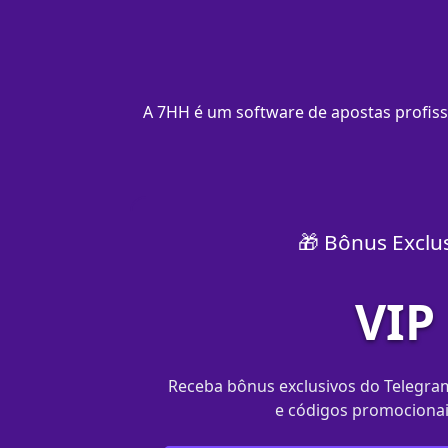
A 7HH é um software de apostas profissi
🎁 Bônus Exclu
VIP
Receba bônus exclusivos do Telegra
e códigos promocionai