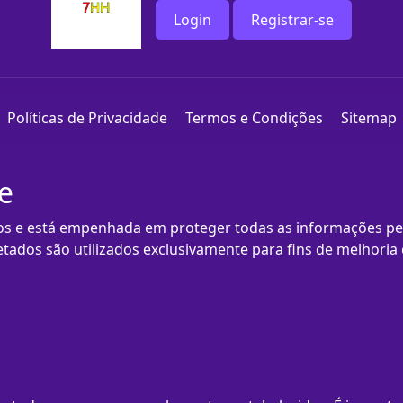
Login
Registrar-se
Políticas de Privacidade
Termos e Condições
Sitemap
de
rios e está empenhada em proteger todas as informações pe
tados são utilizados exclusivamente para fins de melhoria