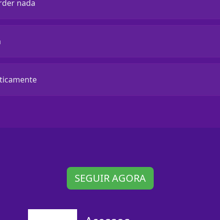
erder nada
a
aticamente
SEGUIR AGORA