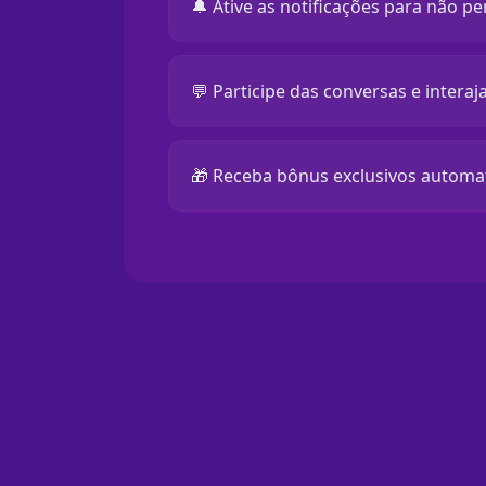
🔔 Ative as notificações para não p
💬 Participe das conversas e interaj
🎁 Receba bônus exclusivos autom