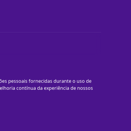
ões pessoais fornecidas durante o uso de
elhoria contínua da experiência de nossos