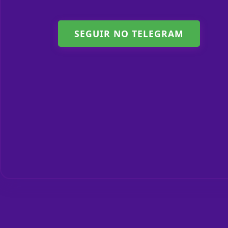
SEGUIR NO TELEGRAM