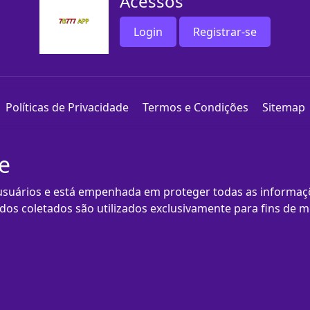
Acessos
Login
Registrar-se
Políticas de Privacidade
Termos e Condições
Sitemap
de
 usuários e está empenhada em proteger todas as informaç
os coletados são utilizados exclusivamente para fins de m