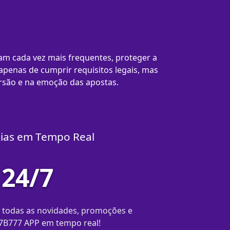
am cada vez mais frequentes, proteger a
apenas de cumprir requisitos legais, mas
ersão e na emoção das apostas.
cias em Tempo Real
24/7
e todas as novidades, promoções e
7B777 APP em tempo real!