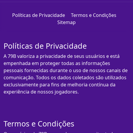
Políticas de Privacidade
Termos e Condições
Sitemap
Políticas de Privacidade
A 79B valoriza a privacidade de seus usuários e está
empenhada em proteger todas as informações
pessoais fornecidas durante o uso de nossos canais de
comunicação. Todos os dados coletados são utilizados
exclusivamente para fins de melhoria contínua da
experiência de nossos jogadores.
Termos e Condições