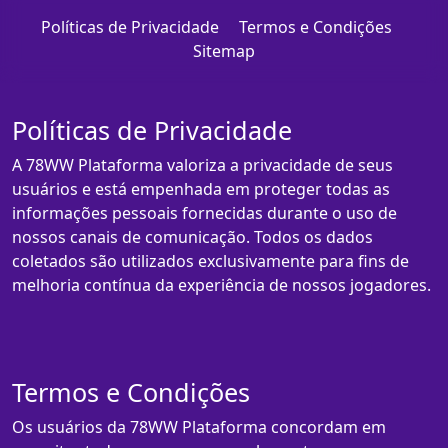
Políticas de Privacidade
Termos e Condições
Sitemap
Políticas de Privacidade
A 78WW Plataforma valoriza a privacidade de seus
usuários e está empenhada em proteger todas as
informações pessoais fornecidas durante o uso de
nossos canais de comunicação. Todos os dados
coletados são utilizados exclusivamente para fins de
melhoria contínua da experiência de nossos jogadores.
Termos e Condições
Os usuários da 78WW Plataforma concordam em