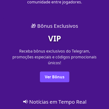
comunidade entre jogadores.
🎁 Bônus Exclusivos
VIP
Receba bônus exclusivos do Telegram,
promoções especiais e códigos promocionais
únicos!
Ver Bônus
📢 Notícias em Tempo Real