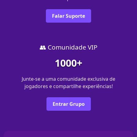
Falar Suporte
👥 Comunidade VIP
1000+
Junte-se a uma comunidade exclusiva de
jogadores e compartilhe experiências!
Entrar Grupo