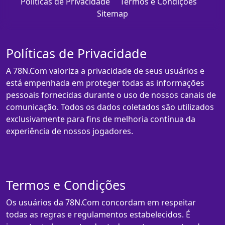
Políticas de Privacidade
Termos e Condições
Sitemap
Políticas de Privacidade
A 78N.Com valoriza a privacidade de seus usuários e
está empenhada em proteger todas as informações
pessoais fornecidas durante o uso de nossos canais de
comunicação. Todos os dados coletados são utilizados
exclusivamente para fins de melhoria contínua da
experiência de nossos jogadores.
Termos e Condições
Os usuários da 78N.Com concordam em respeitar
todas as regras e regulamentos estabelecidos. É