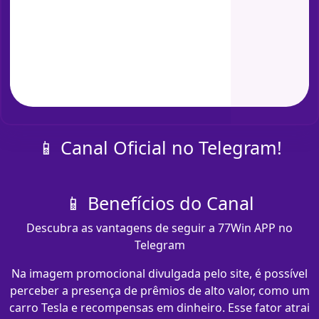
📱 Canal Oficial no Telegram!
📱 Benefícios do Canal
Descubra as vantagens de seguir a 77Win APP no
Telegram
Na imagem promocional divulgada pelo site, é possível
perceber a presença de prêmios de alto valor, como um
carro Tesla e recompensas em dinheiro. Esse fator atrai