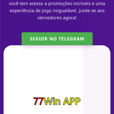
você tem acesso a promoções incríveis e uma
experiência de jogo inigualável. Junte-se aos
vencedores agora!
SEGUIR NO TELEGRAM