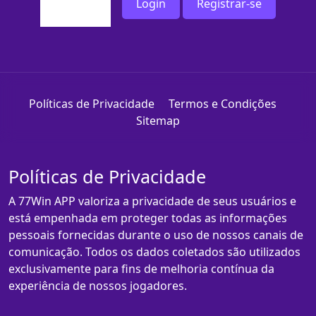
Login
Registrar-se
Políticas de Privacidade
Termos e Condições
Sitemap
Políticas de Privacidade
A 77Win APP valoriza a privacidade de seus usuários e
está empenhada em proteger todas as informações
pessoais fornecidas durante o uso de nossos canais de
comunicação. Todos os dados coletados são utilizados
exclusivamente para fins de melhoria contínua da
experiência de nossos jogadores.