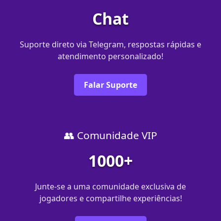
Chat
Suporte direto via Telegram, respostas rápidas e
atendimento personalizado!
Falar Suporte
👥 Comunidade VIP
1000+
Junte-se a uma comunidade exclusiva de
jogadores e compartilhe experiências!