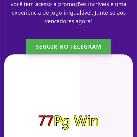
você tem acesso a promoções incríveis e uma
experiência de jogo inigualável. Junte-se aos
vencedores agora!
SEGUIR NO TELEGRAM