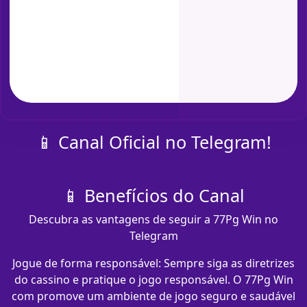
📱 Canal Oficial no Telegram!
📱 Benefícios do Canal
Descubra as vantagens de seguir a 77Pg Win no
Telegram
Jogue de forma responsável: Sempre siga as diretrizes
do cassino e pratique o jogo responsável. O 77Pg Win
com​ promove um ambiente de jogo seguro e saudável