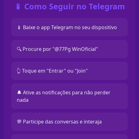
📱 Como Seguir no Telegram
📱 Baixe o app Telegram no seu dispositivo
🔍 Procure por "@77Pg WinOficial"
👆 Toque em "Entrar" ou "Join"
🔔 Ative as notificações para não perder
nada
💬 Participe das conversas e interaja