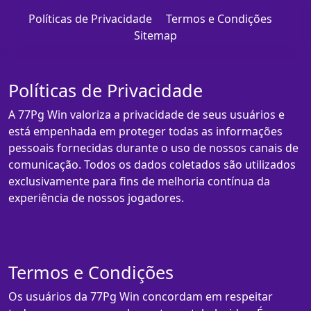
Políticas de Privacidade
Termos e Condições
Sitemap
Políticas de Privacidade
A 77Pg Win valoriza a privacidade de seus usuários e
está empenhada em proteger todas as informações
pessoais fornecidas durante o uso de nossos canais de
comunicação. Todos os dados coletados são utilizados
exclusivamente para fins de melhoria contínua da
experiência de nossos jogadores.
Termos e Condições
Os usuários da 77Pg Win concordam em respeitar