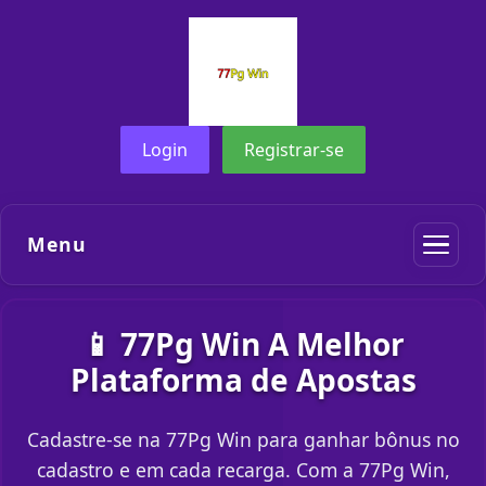
Login
Registrar-se
Menu
📱 77Pg Win A Melhor
Plataforma de Apostas
Cadastre-se na 77Pg Win para ganhar bônus no
cadastro e em cada recarga. Com a 77Pg Win,