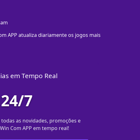
ram
Com APP atualiza diariamente os jogos mais
cias em Tempo Real
24/7
e todas as novidades, promoções e
7Win Com APP em tempo real!