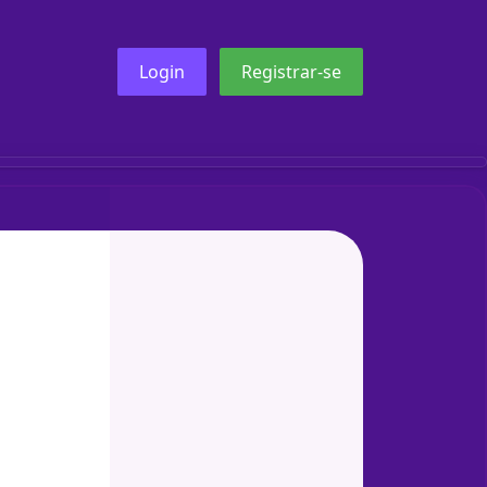
Login
Registrar-se