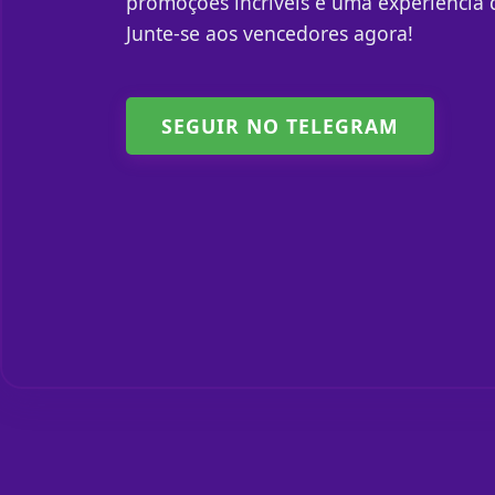
promoções incríveis e uma experiência d
Junte-se aos vencedores agora!
SEGUIR NO TELEGRAM