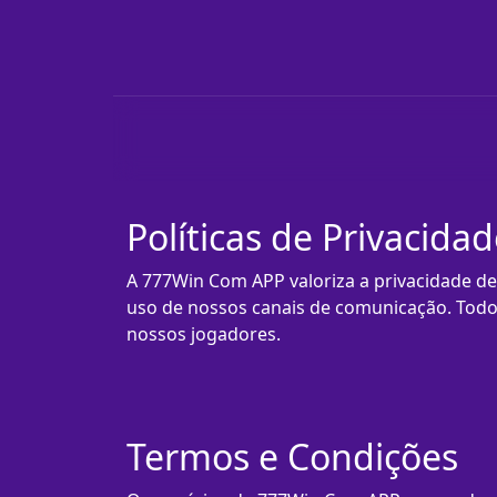
Políticas de Privacida
A 777Win Com APP valoriza a privacidade d
uso de nossos canais de comunicação. Todos
nossos jogadores.
Termos e Condições