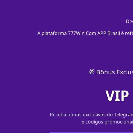
De
A plataforma 777Win Com APP Brasil é refe
🎁 Bônus Exclu
VIP
Receba bônus exclusivos do Telegra
e códigos promocionai