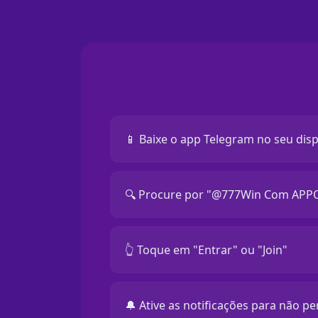
📱 Baixe o app Telegram no seu disp
🔍 Procure por "@777Win Com APPOf
👆 Toque em "Entrar" ou "Join"
🔔 Ative as notificações para não p