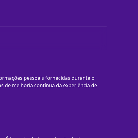
formações pessoais fornecidas durante o
ns de melhoria contínua da experiência de