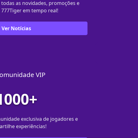
e todas as novidades, promoções e
 777Tiger em tempo real!
Ver Notícias
Comunidade VIP
1000+
unidade exclusiva de jogadores e
rtilhe experiências!