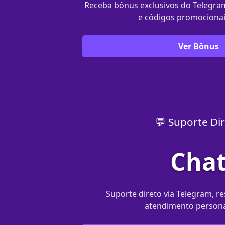
Receba bônus exclusivos do Telegra
e códigos promocionai
Ver Bônus
💬 Suporte Di
Cha
Suporte direto via Telegram, r
atendimento persona