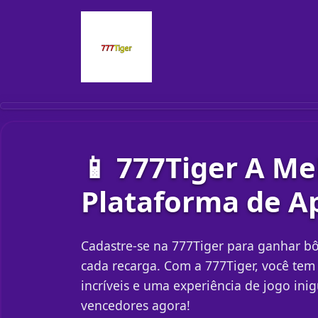
📱 777Tiger A Me
Plataforma de A
Cadastre-se na 777Tiger para ganhar b
cada recarga. Com a 777Tiger, você te
incríveis e uma experiência de jogo inig
vencedores agora!