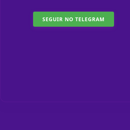
SEGUIR NO TELEGRAM