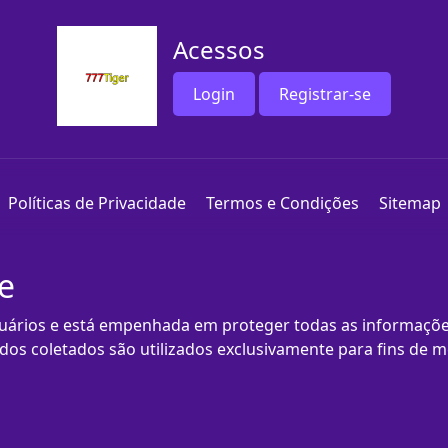
Acessos
Login
Registrar-se
Políticas de Privacidade
Termos e Condições
Sitemap
de
usuários e está empenhada em proteger todas as informaçõe
os coletados são utilizados exclusivamente para fins de m