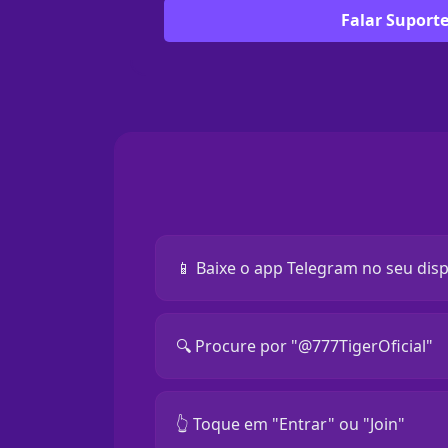
Falar Suport
📱 Baixe o app Telegram no seu disp
🔍 Procure por "@777TigerOficial"
👆 Toque em "Entrar" ou "Join"