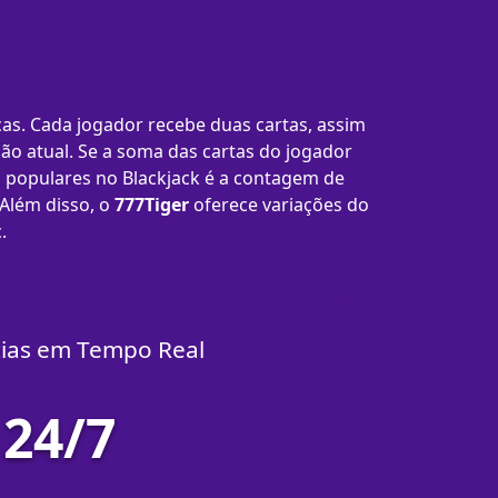
as. Cada jogador recebe duas cartas, assim
mão atual. Se a soma das cartas do jogador
s populares no Blackjack é a contagem de
Além disso, o
777Tiger
oferece variações do
.
cias em Tempo Real
24/7