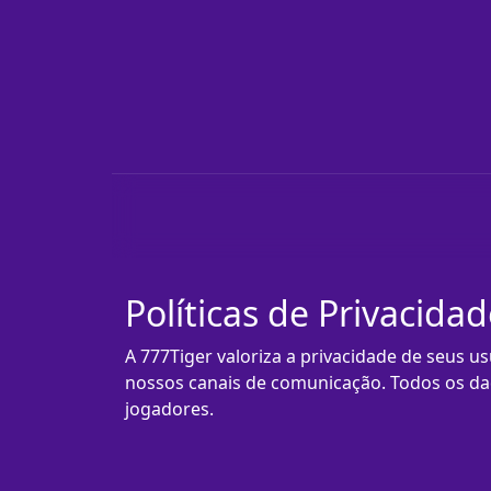
Políticas de Privacida
A 777Tiger valoriza a privacidade de seus 
nossos canais de comunicação. Todos os dad
jogadores.