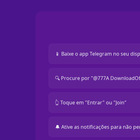
📱 Baixe o app Telegram no seu disp
🔍 Procure por "@777A DownloadOfi
👆 Toque em "Entrar" ou "Join"
🔔 Ative as notificações para não p