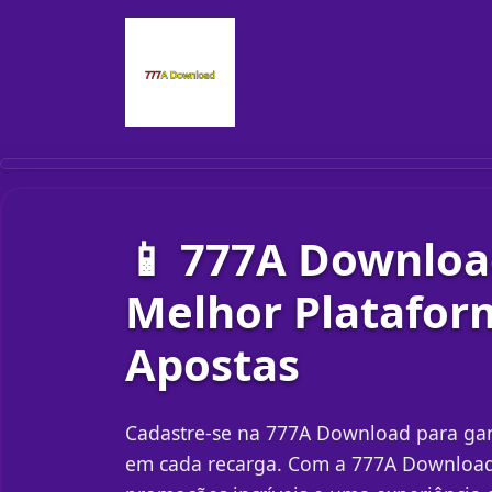
📱 777A Downloa
Melhor Platafor
Apostas
Cadastre-se na 777A Download para ga
em cada recarga. Com a 777A Download