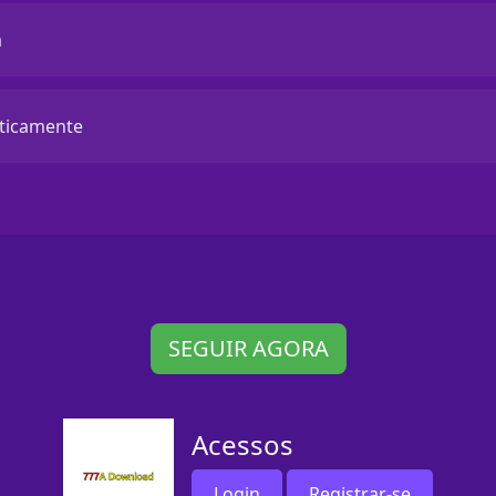
a
aticamente
SEGUIR AGORA
Acessos
Login
Registrar-se