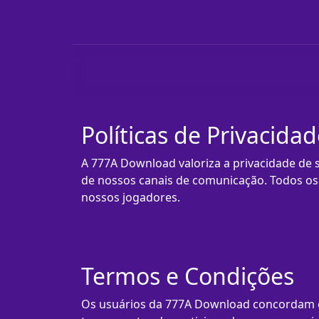
Políticas de Privacida
A 777A Download valoriza a privacidade de
de nossos canais de comunicação. Todos os 
nossos jogadores.
Termos e Condições
Os usuários da 777A Download concordam em