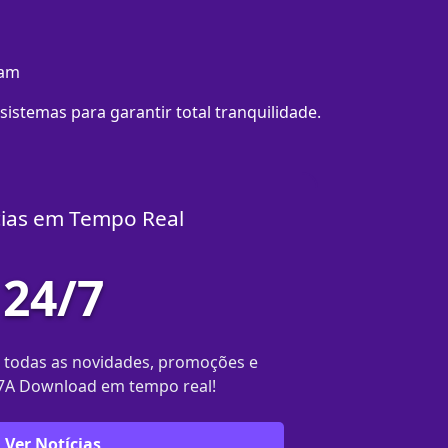
ram
stemas para garantir total tranquilidade.
cias em Tempo Real
24/7
e todas as novidades, promoções e
7A Download em tempo real!
Ver Notícias