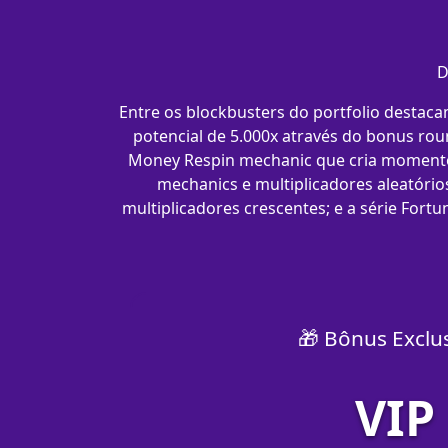
D
Entre os blockbusters do portfolio destaca
potencial de 5.000x através do bonus rou
Money Respin mechanic que cria momentos
mechanics e multiplicadores aleatório
multiplicadores crescentes; e a série Fort
🎁 Bônus Exclu
VIP