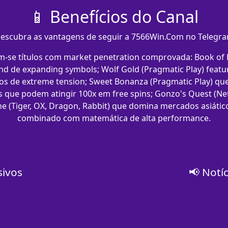
📱 Benefícios do Canal
escubra as vantagens de seguir a 7566Win.Com no Telegr
m-se títulos com market penetration comprovada: Book of D
nd de expanding symbols; Wolf Gold (Pragmatic Play) featuri
 de extreme tension; Sweet Bonanza (Pragmatic Play) que
s que podem atingir 100x em free spins; Gonzo's Quest (Ne
une (Tiger, OX, Dragon, Rabbit) que domina mercados asiátic
combinado com matemática de alta performance.
sivos
📢 Notí