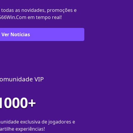
e todas as novidades, promoções e
566Win.Com em tempo real!
Ver Notícias
Comunidade VIP
1000+
unidade exclusiva de jogadores e
rtilhe experiências!