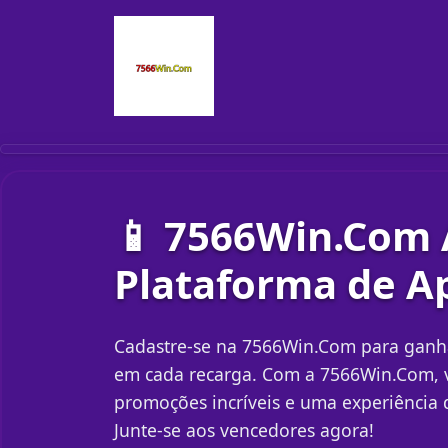
📱 7566Win.Com 
Plataforma de A
Cadastre-se na 7566Win.Com para ganh
em cada recarga. Com a 7566Win.Com, 
promoções incríveis e uma experiência d
Junte-se aos vencedores agora!