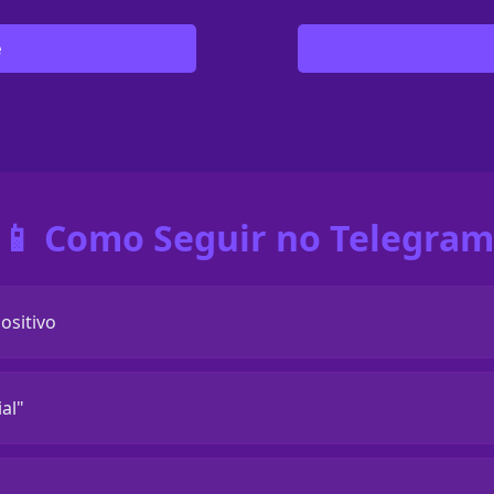
e
📱 Como Seguir no Telegram
ositivo
al"