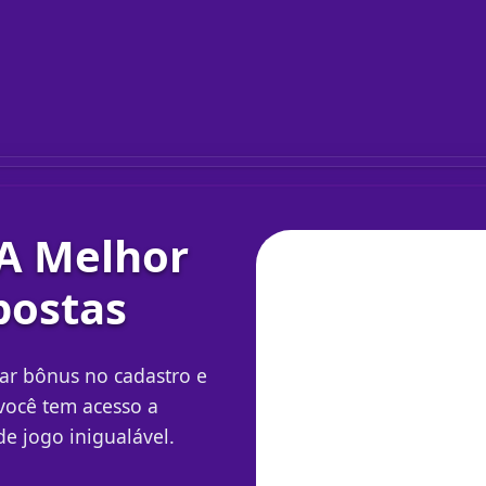
A Melhor
postas
ar bônus no cadastro e
você tem acesso a
e jogo inigualável.