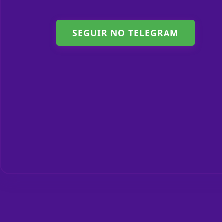
SEGUIR NO TELEGRAM