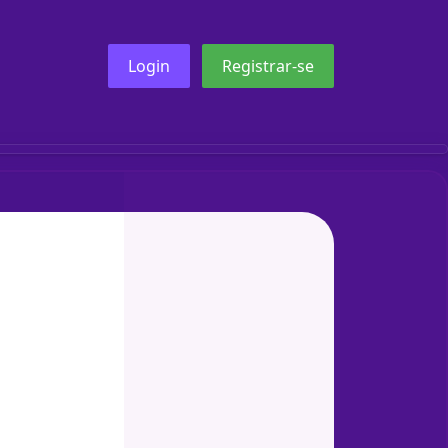
Login
Registrar-se