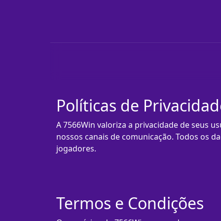
Políticas de Privacida
A 7566Win valoriza a privacidade de seus u
nossos canais de comunicação. Todos os dad
jogadores.
Termos e Condições