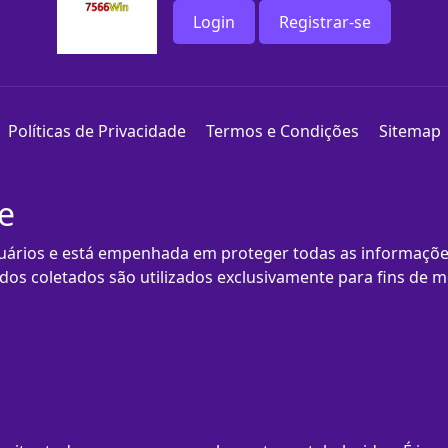
Login
Registrar-se
Políticas de Privacidade
Termos e Condições
Sitemap
de
suários e está empenhada em proteger todas as informaçõe
os coletados são utilizados exclusivamente para fins de m