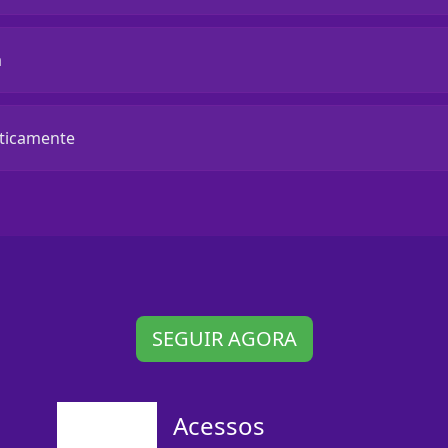
a
aticamente
SEGUIR AGORA
Acessos