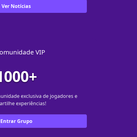
Ver Notícias
Comunidade VIP
1000+
unidade exclusiva de jogadores e
rtilhe experiências!
Entrar Grupo