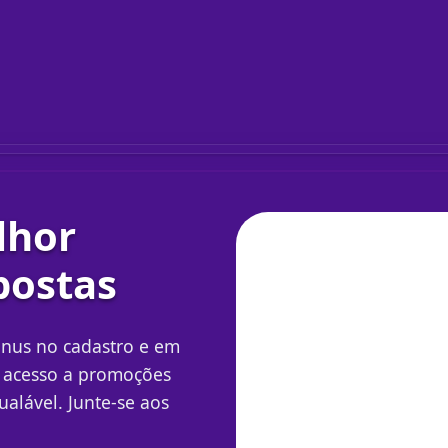
lhor
postas
nus no cadastro e em
 acesso a promoções
ualável. Junte-se aos