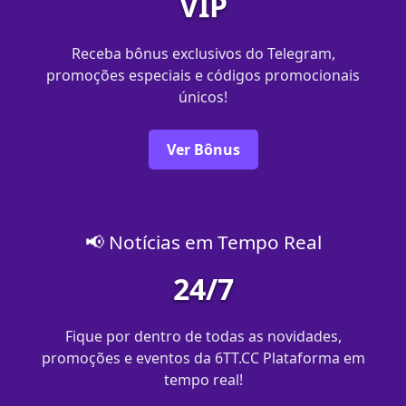
VIP
Receba bônus exclusivos do Telegram,
promoções especiais e códigos promocionais
únicos!
Ver Bônus
📢 Notícias em Tempo Real
24/7
Fique por dentro de todas as novidades,
promoções e eventos da 6TT.CC Plataforma em
tempo real!