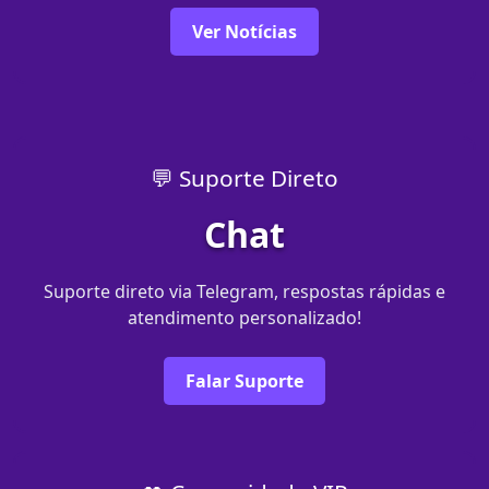
Ver Notícias
💬 Suporte Direto
Chat
Suporte direto via Telegram, respostas rápidas e
atendimento personalizado!
Falar Suporte