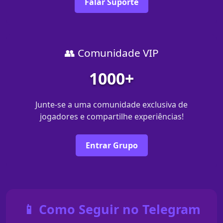
Falar Suporte
👥 Comunidade VIP
1000+
Junte-se a uma comunidade exclusiva de
jogadores e compartilhe experiências!
Entrar Grupo
📱 Como Seguir no Telegram