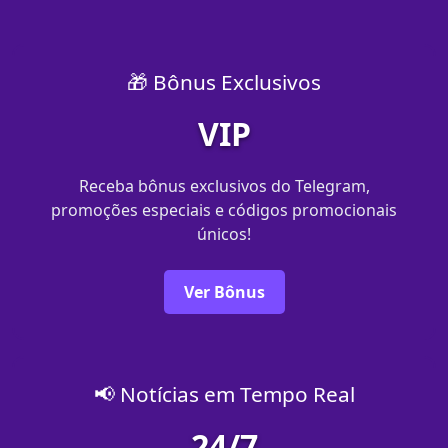
🎁 Bônus Exclusivos
VIP
Receba bônus exclusivos do Telegram,
promoções especiais e códigos promocionais
únicos!
Ver Bônus
📢 Notícias em Tempo Real
24/7