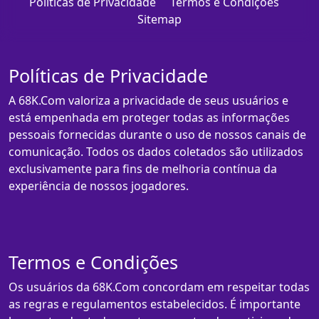
Políticas de Privacidade
Termos e Condições
Sitemap
Políticas de Privacidade
A 68K.Com valoriza a privacidade de seus usuários e
está empenhada em proteger todas as informações
pessoais fornecidas durante o uso de nossos canais de
comunicação. Todos os dados coletados são utilizados
exclusivamente para fins de melhoria contínua da
experiência de nossos jogadores.
Termos e Condições
Os usuários da 68K.Com concordam em respeitar todas
as regras e regulamentos estabelecidos. É importante