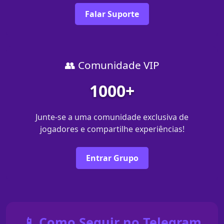
Falar Suporte
👥 Comunidade VIP
1000+
Junte-se a uma comunidade exclusiva de
jogadores e compartilhe experiências!
Entrar Grupo
📱 Como Seguir no Telegram