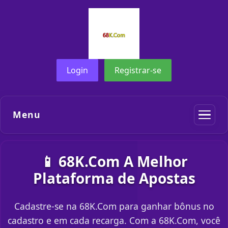
Login
Registrar-se
Menu
📱 68K.Com A Melhor
Plataforma de Apostas
Cadastre-se na 68K.Com para ganhar bônus no
cadastro e em cada recarga. Com a 68K.Com, você