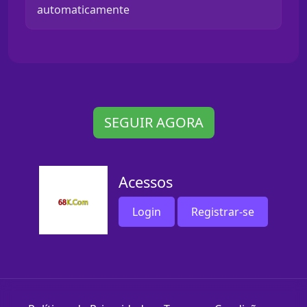
automaticamente
SEGUIR AGORA
Acessos
Login
Registrar-se