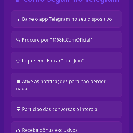
📱 Baixe o app Telegram no seu dispositivo
🔍 Procure por "@68K.ComOficial"
👆 Toque em "Entrar" ou "Join"
🔔 Ative as notificações para não perder
nada
💬 Participe das conversas e interaja
🎁 Receba bônus exclusivos