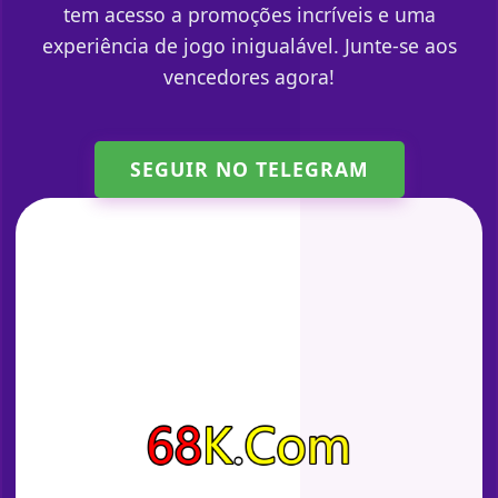
tem acesso a promoções incríveis e uma
experiência de jogo inigualável. Junte-se aos
vencedores agora!
SEGUIR NO TELEGRAM