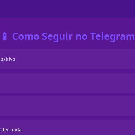
📱 Como Seguir no Telegram
ositivo
erder nada