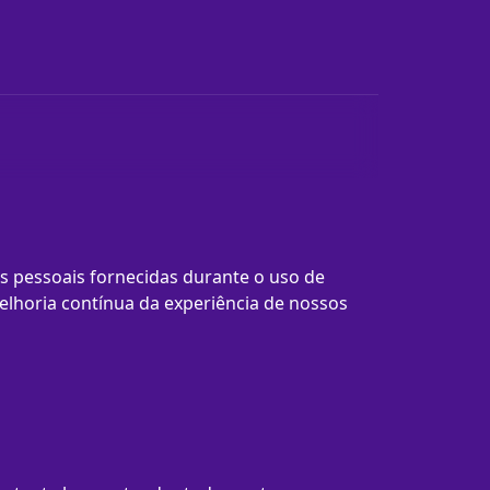
s pessoais fornecidas durante o uso de
elhoria contínua da experiência de nossos