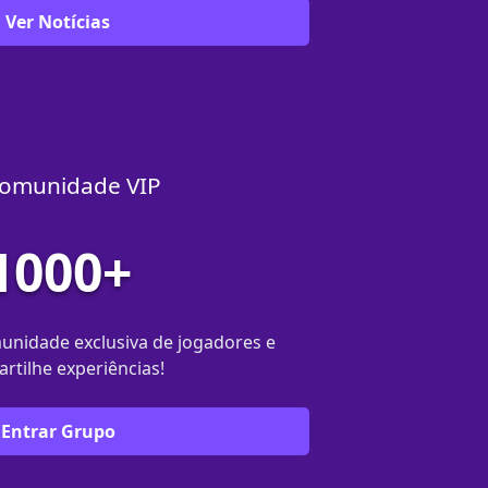
Ver Notícias
Comunidade VIP
1000+
unidade exclusiva de jogadores e
rtilhe experiências!
Entrar Grupo