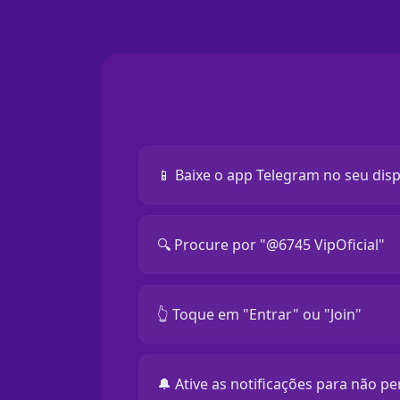
📱 Baixe o app Telegram no seu disp
🔍 Procure por "@6745 VipOficial"
👆 Toque em "Entrar" ou "Join"
🔔 Ative as notificações para não p