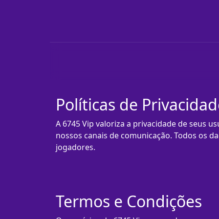
Políticas de Privacida
A 6745 Vip valoriza a privacidade de seus 
nossos canais de comunicação. Todos os dad
jogadores.
Termos e Condições