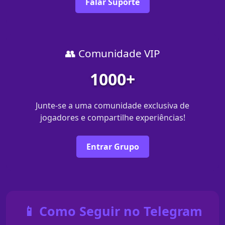
Falar Suporte
👥 Comunidade VIP
1000+
Junte-se a uma comunidade exclusiva de
jogadores e compartilhe experiências!
Entrar Grupo
📱 Como Seguir no Telegram