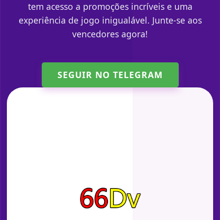
tem acesso a promoções incríveis e uma
experiência de jogo inigualável. Junte-se aos
vencedores agora!
SEGUIR NO TELEGRAM