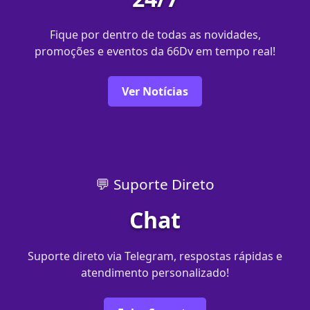
Fique por dentro de todas as novidades,
promoções e eventos da 66Dv em tempo real!
Ver Notícias
💬 Suporte Direto
Chat
Suporte direto via Telegram, respostas rápidas e
atendimento personalizado!