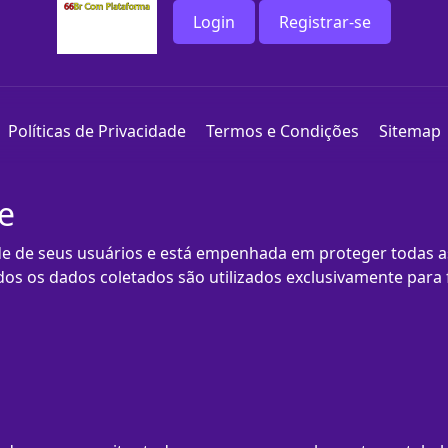
Login
Registrar-se
Políticas de Privacidade
Termos e Condições
Sitemap
de
ade de seus usuários e está empenhada em proteger todas a
os os dados coletados são utilizados exclusivamente para 