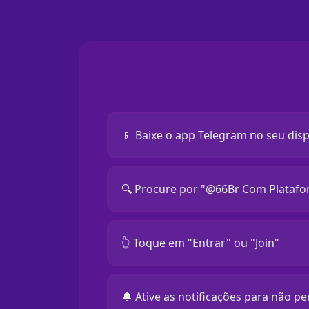
📱 Baixe o app Telegram no seu disp
🔍 Procure por "@66Br Com Platafo
👆 Toque em "Entrar" ou "Join"
🔔 Ative as notificações para não p