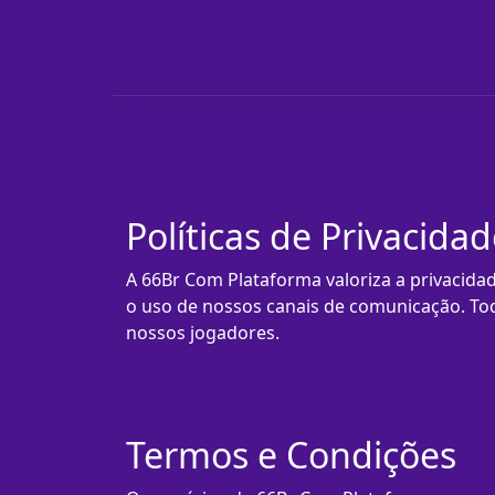
Políticas de Privacida
A 66Br Com Plataforma valoriza a privacid
o uso de nossos canais de comunicação. Tod
nossos jogadores.
Termos e Condições