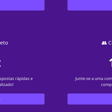
reto
👥 
t
espostas rápidas e
Junte-se a uma com
lizado!
compa
e