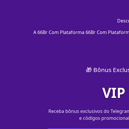
Descu
A 66Br Com Plataforma 66Br Com Plataforma
🎁 Bônus Exclu
VIP
Receba bônus exclusivos do Telegra
e códigos promocionai