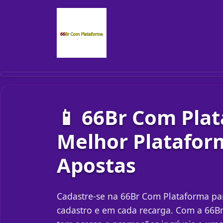
📱 66Br Com Pla
Melhor Platafor
Apostas
Cadastre-se na 66Br Com Plataforma p
cadastro e em cada recarga. Com a 66B