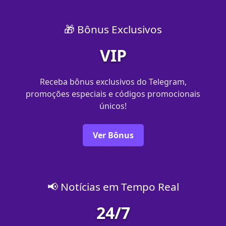
🎁 Bônus Exclusivos
VIP
Receba bônus exclusivos do Telegram,
promoções especiais e códigos promocionais
únicos!
Ver Bônus
📢 Notícias em Tempo Real
24/7