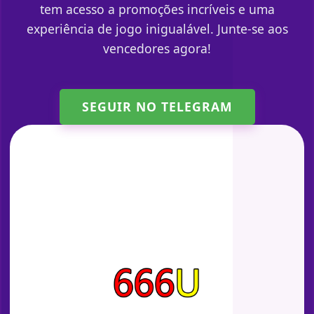
tem acesso a promoções incríveis e uma
experiência de jogo inigualável. Junte-se aos
vencedores agora!
SEGUIR NO TELEGRAM