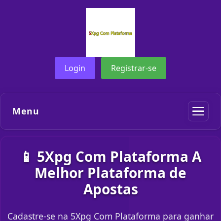
Login
Registrar-se
Menu
📱 5Xpg Com Plataforma A
Melhor Plataforma de
Apostas
Cadastre-se na 5Xpg Com Plataforma para ganhar