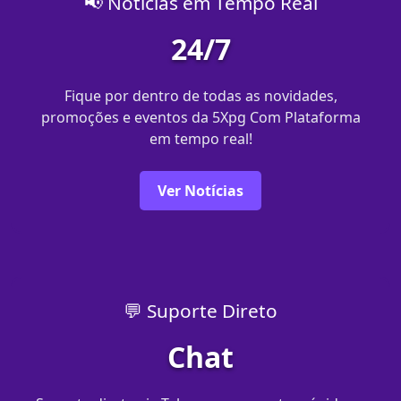
📢 Notícias em Tempo Real
24/7
Fique por dentro de todas as novidades,
promoções e eventos da 5Xpg Com Plataforma
em tempo real!
Ver Notícias
💬 Suporte Direto
Chat