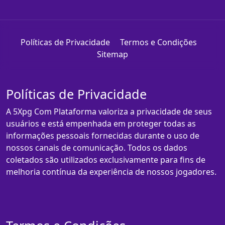
Políticas de Privacidade
Termos e Condições
Sitemap
Políticas de Privacidade
A 5Xpg Com Plataforma valoriza a privacidade de seus
usuários e está empenhada em proteger todas as
informações pessoais fornecidas durante o uso de
nossos canais de comunicação. Todos os dados
coletados são utilizados exclusivamente para fins de
melhoria contínua da experiência de nossos jogadores.