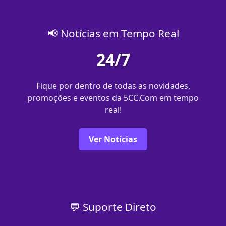
📢 Notícias em Tempo Real
24/7
Fique por dentro de todas as novidades,
promoções e eventos da 5CC.Com em tempo
real!
Ver Notícias
💬 Suporte Direto