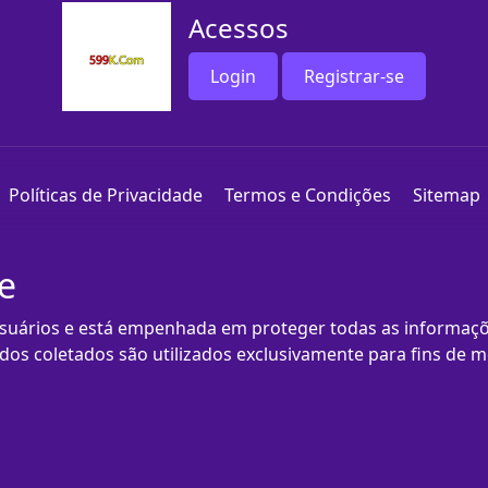
Acessos
Login
Registrar-se
Políticas de Privacidade
Termos e Condições
Sitemap
de
 usuários e está empenhada em proteger todas as informaçõ
os coletados são utilizados exclusivamente para fins de m