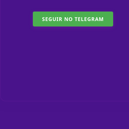
SEGUIR NO TELEGRAM