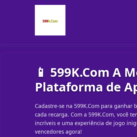
📱 599K.Com A M
Plataforma de A
Cadastre-se na 599K.Com para ganhar 
cada recarga. Com a 599K.Com, você t
incríveis e uma experiência de jogo inig
vencedores agora!