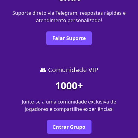
Suporte direto via Telegram, respostas rápidas e
atendimento personalizado!
Falar Suporte
👥 Comunidade VIP
1000+
Junte-se a uma comunidade exclusiva de
jogadores e compartilhe experiências!
Entrar Grupo