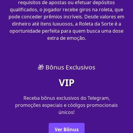
requisitos de apostas ou efetuar depósitos
qualificados, o jogador recebe giros na roleta, que
pode conceder prêmios incríveis. Desde valores em
dinheiro até itens luxuosos, a Roleta da Sorte é a
oportunidade perfeita para quem busca uma dose
extra de emoção.
🎁 Bônus Exclusivos
VIP
Receba bônus exclusivos do Telegram,
promoções especiais e códigos promocionais
únicos!
Ver Bônus