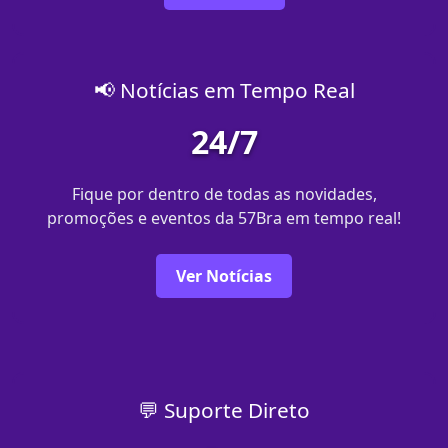
📢 Notícias em Tempo Real
24/7
Fique por dentro de todas as novidades,
promoções e eventos da 57Bra em tempo real!
Ver Notícias
💬 Suporte Direto