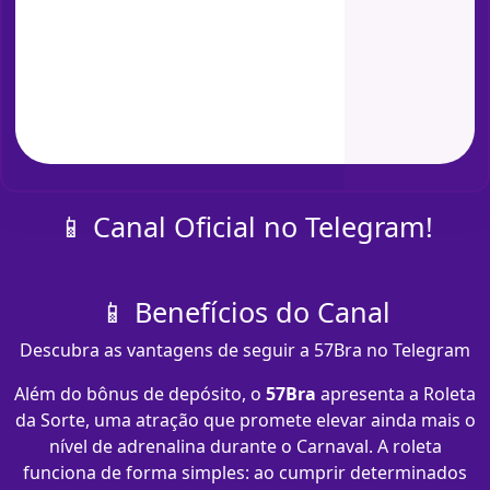
📱 Canal Oficial no Telegram!
📱 Benefícios do Canal
Descubra as vantagens de seguir a 57Bra no Telegram
Além do bônus de depósito, o
57Bra
apresenta a Roleta
da Sorte, uma atração que promete elevar ainda mais o
nível de adrenalina durante o Carnaval. A roleta
funciona de forma simples: ao cumprir determinados