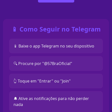
📱 Como Seguir no Telegram
📱 Baixe o app Telegram no seu dispositivo
🔍 Procure por "@57BraOficial"
👆 Toque em "Entrar" ou "Join"
🔔 Ative as notificações para não perder
nada