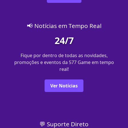
📢 Notícias em Tempo Real
24/7
Fique por dentro de todas as novidades,
promoções e eventos da 577 Game em tempo
real!
Ver Notícias
💬 Suporte Direto