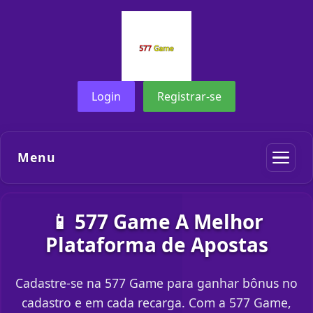
Login
Registrar-se
Menu
📱 577 Game A Melhor
Plataforma de Apostas
Cadastre-se na 577 Game para ganhar bônus no
cadastro e em cada recarga. Com a 577 Game,