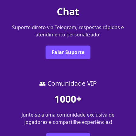
Chat
Suporte direto via Telegram, respostas rápidas e
atendimento personalizado!
Falar Suporte
👥 Comunidade VIP
1000+
Junte-se a uma comunidade exclusiva de
jogadores e compartilhe experiências!