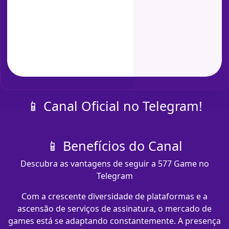
📱 Canal Oficial no Telegram!
📱 Benefícios do Canal
Descubra as vantagens de seguir a 577 Game no
Telegram
Com a crescente diversidade de plataformas e a
ascensão de serviços de assinatura, o mercado de
games está se adaptando constantemente. A presença