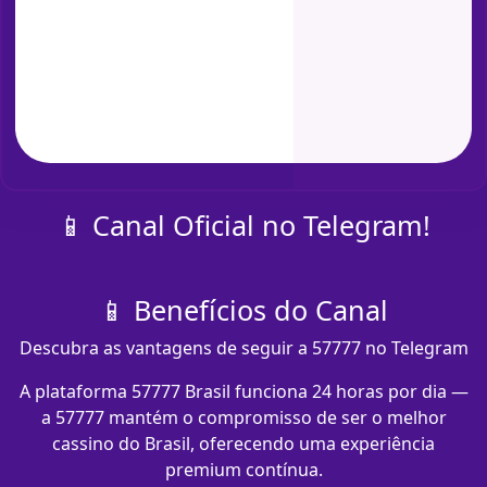
📱 Canal Oficial no Telegram!
📱 Benefícios do Canal
Descubra as vantagens de seguir a 57777 no Telegram
A plataforma 57777 Brasil funciona 24 horas por dia —
a 57777 mantém o compromisso de ser o melhor
cassino do Brasil, oferecendo uma experiência
premium contínua.