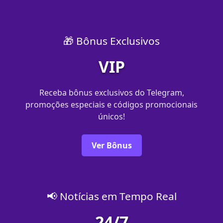
🎁 Bônus Exclusivos
VIP
Receba bônus exclusivos do Telegram,
promoções especiais e códigos promocionais
únicos!
Ver Bônus
📢 Notícias em Tempo Real
24/7