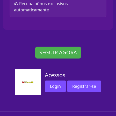
🎁 Receba bônus exclusivos
automaticamente
SEGUIR AGORA
Acessos
Login
Registrar-se