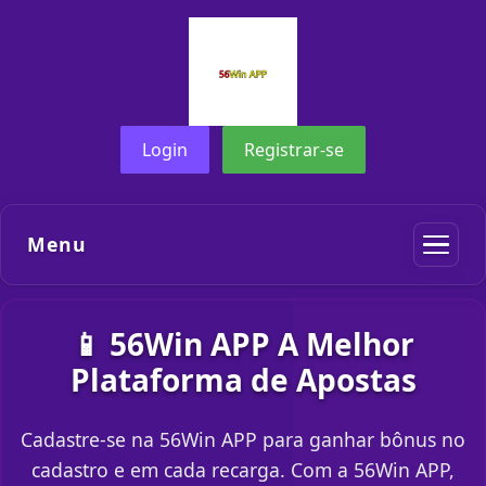
Login
Registrar-se
Menu
📱 56Win APP A Melhor
Plataforma de Apostas
Cadastre-se na 56Win APP para ganhar bônus no
cadastro e em cada recarga. Com a 56Win APP,