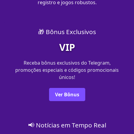
registro e jogos robustos.
🎁 Bônus Exclusivos
VIP
Receba bônus exclusivos do Telegram,
promoções especiais e códigos promocionais
únicos!
Ver Bônus
📢 Notícias em Tempo Real