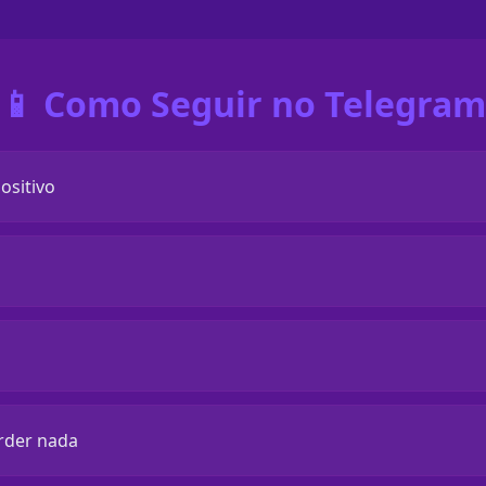
📱 Como Seguir no Telegram
ositivo
erder nada