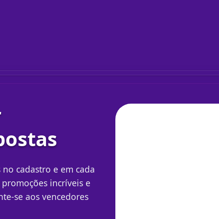
r
postas
 no cadastro e em cada
 promoções incríveis e
unte-se aos vencedores