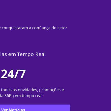
e conquistaram a confiança do setor.
cias em Tempo Real
24/7
e todas as novidades, promoções e
da 56Pg em tempo real!
Ver Notícias