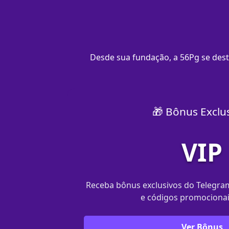
Desde sua fundação, a 56Pg se desta
🎁 Bônus Exclu
VIP
Receba bônus exclusivos do Telegra
e códigos promocionai
Ver Bônus