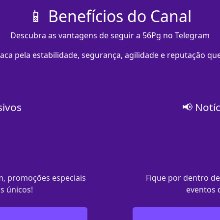
📱 Benefícios do Canal
Descubra as vantagens de seguir a 56Pg no Telegram
ca pela estabilidade, segurança, agilidade e reputação qu
sivos
📢 Notí
m, promoções especiais
Fique por dentro d
s únicos!
eventos 