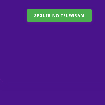
SEGUIR NO TELEGRAM