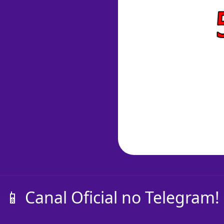
📱 Canal Oficial no Telegram!