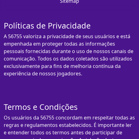
Sitemap
Políticas de Privacidade
A 56755 valoriza a privacidade de seus usuários e está
empenhada em proteger todas as informações
pessoais fornecidas durante o uso de nossos canais de
comunicação. Todos os dados coletados são utilizados
exclusivamente para fins de melhoria contínua da
experiência de nossos jogadores.
Termos e Condições
Os usuários da 56755 concordam em respeitar todas as
regras e regulamentos estabelecidos. É importante ler
e entender todos os termos antes de participar de