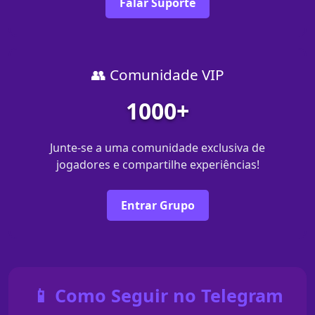
Falar Suporte
👥 Comunidade VIP
1000+
Junte-se a uma comunidade exclusiva de
jogadores e compartilhe experiências!
Entrar Grupo
📱 Como Seguir no Telegram