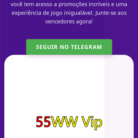
você tem acesso a promoções incríveis e uma
experiência de jogo inigualável. Junte-se aos
vencedores agora!
SEGUIR NO TELEGRAM