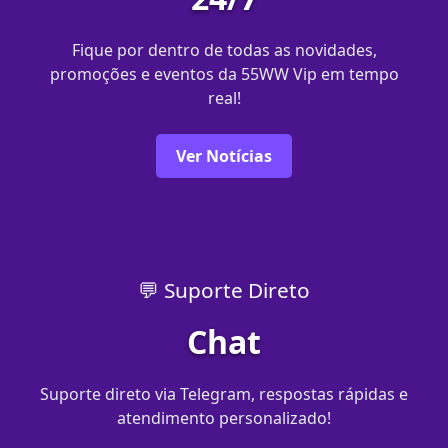
Fique por dentro de todas as novidades,
promoções e eventos da 55WW Vip em tempo
real!
Ver Notícias
💬 Suporte Direto
Chat
Suporte direto via Telegram, respostas rápidas e
atendimento personalizado!