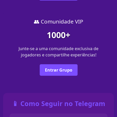
👥 Comunidade VIP
1000+
Junte-se a uma comunidade exclusiva de
jogadores e compartilhe experiências!
Entrar Grupo
📱 Como Seguir no Telegram