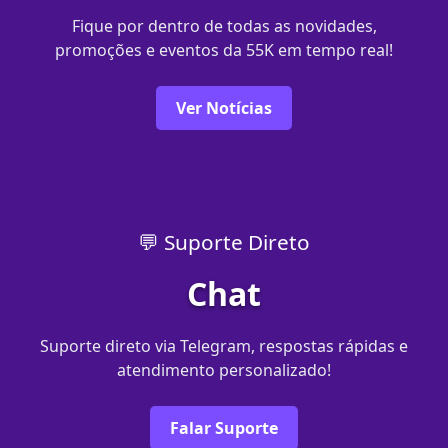
Fique por dentro de todas as novidades,
promoções e eventos da 55K em tempo real!
Ver Notícias
💬 Suporte Direto
Chat
Suporte direto via Telegram, respostas rápidas e
atendimento personalizado!
Falar Suporte