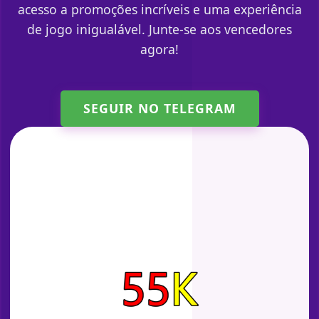
acesso a promoções incríveis e uma experiência
de jogo inigualável. Junte-se aos vencedores
agora!
SEGUIR NO TELEGRAM