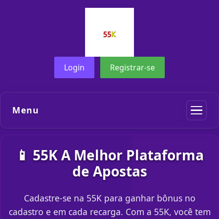
Login
Registrar-se
Menu
📱 55K A Melhor Plataforma
de Apostas
Cadastre-se na 55K para ganhar bônus no
cadastro e em cada recarga. Com a 55K, você tem