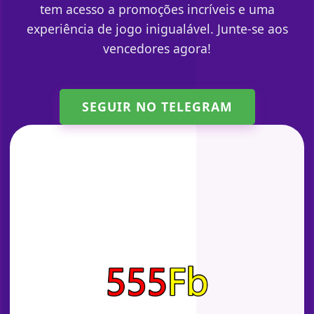
tem acesso a promoções incríveis e uma
experiência de jogo inigualável. Junte-se aos
vencedores agora!
SEGUIR NO TELEGRAM