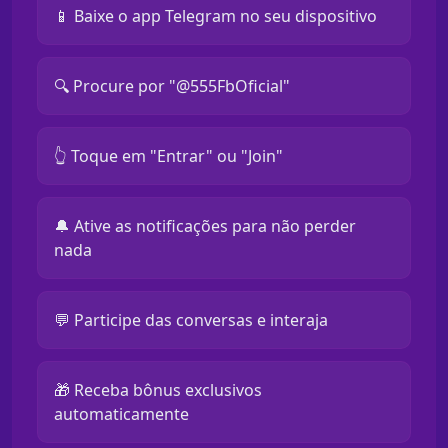
📱 Baixe o app Telegram no seu dispositivo
🔍 Procure por "@555FbOficial"
👆 Toque em "Entrar" ou "Join"
🔔 Ative as notificações para não perder
nada
💬 Participe das conversas e interaja
🎁 Receba bônus exclusivos
automaticamente