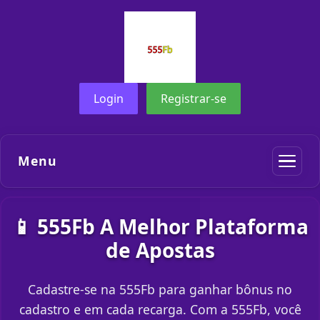
Login
Registrar-se
Menu
📱 555Fb A Melhor Plataforma
de Apostas
Cadastre-se na 555Fb para ganhar bônus no
cadastro e em cada recarga. Com a 555Fb, você