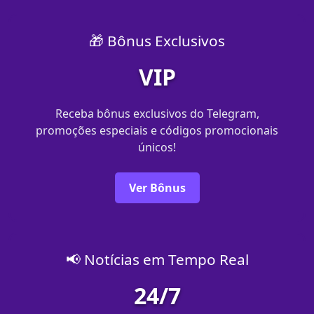
🎁 Bônus Exclusivos
VIP
Receba bônus exclusivos do Telegram,
promoções especiais e códigos promocionais
únicos!
Ver Bônus
📢 Notícias em Tempo Real
24/7