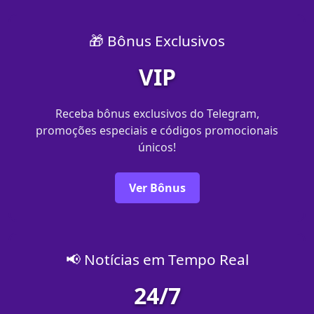
🎁 Bônus Exclusivos
VIP
Receba bônus exclusivos do Telegram,
promoções especiais e códigos promocionais
únicos!
Ver Bônus
📢 Notícias em Tempo Real
24/7