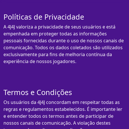
Políticas de Privacidade
A 4J4J valoriza a privacidade de seus usuários e está
empenhada em proteger todas as informações
pessoais fornecidas durante o uso de nossos canais de
comunicação. Todos os dados coletados são utilizados
exclusivamente para fins de melhoria contínua da
experiência de nossos jogadores.
Termos e Condições
Os usuários da 4J4J concordam em respeitar todas as
regras e regulamentos estabelecidos. É importante ler
e entender todos os termos antes de participar de
nossos canais de comunicação. A violação destes