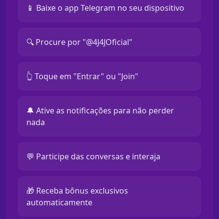
📱 Baixe o app Telegram no seu dispositivo
🔍 Procure por "@4J4JOficial"
👆 Toque em "Entrar" ou "Join"
🔔 Ative as notificações para não perder
nada
💬 Participe das conversas e interaja
🎁 Receba bônus exclusivos
automaticamente