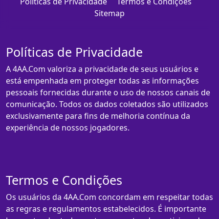
Políticas de Privacidade
Termos e Condições
Sitemap
Políticas de Privacidade
A 4AA.Com valoriza a privacidade de seus usuários e
está empenhada em proteger todas as informações
pessoais fornecidas durante o uso de nossos canais de
comunicação. Todos os dados coletados são utilizados
exclusivamente para fins de melhoria contínua da
experiência de nossos jogadores.
Termos e Condições
Os usuários da 4AA.Com concordam em respeitar todas
as regras e regulamentos estabelecidos. É importante