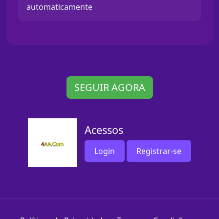
automaticamente
SEGUIR AGORA
Acessos
Login
Registrar-se