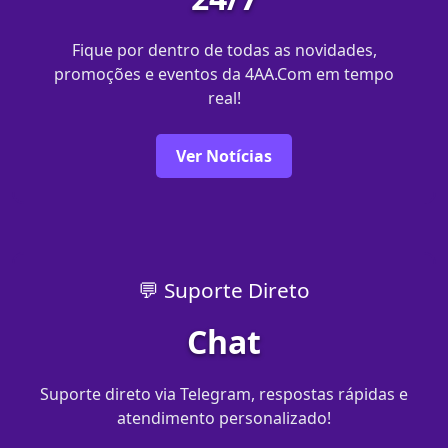
Fique por dentro de todas as novidades,
promoções e eventos da 4AA.Com em tempo
real!
Ver Notícias
💬 Suporte Direto
Chat
Suporte direto via Telegram, respostas rápidas e
atendimento personalizado!