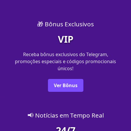
🎁 Bônus Exclusivos
VIP
Receba bônus exclusivos do Telegram,
promoções especiais e códigos promocionais
únicos!
Ver Bônus
📢 Notícias em Tempo Real
24/7