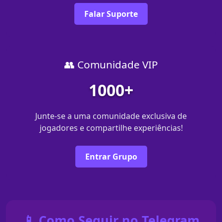
Falar Suporte
👥 Comunidade VIP
1000+
Junte-se a uma comunidade exclusiva de
jogadores e compartilhe experiências!
Entrar Grupo
📱 Como Seguir no Telegram