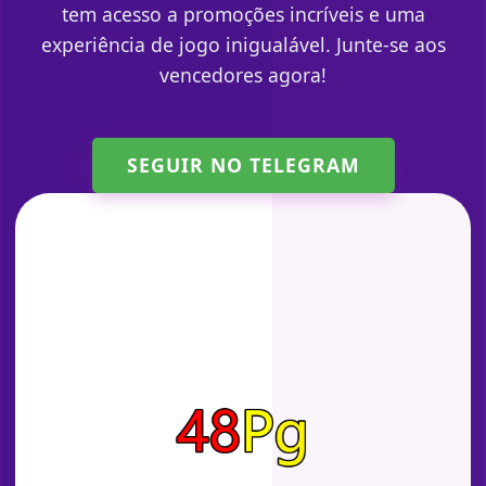
tem acesso a promoções incríveis e uma
experiência de jogo inigualável. Junte-se aos
vencedores agora!
SEGUIR NO TELEGRAM