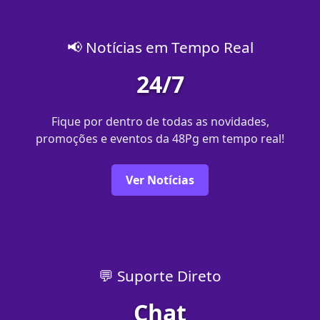
📢 Notícias em Tempo Real
24/7
Fique por dentro de todas as novidades,
promoções e eventos da 48Pg em tempo real!
Ver Notícias
💬 Suporte Direto
Chat