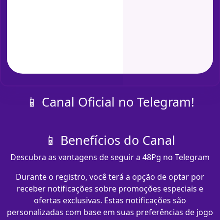
📱 Canal Oficial no Telegram!
📱 Benefícios do Canal
Descubra as vantagens de seguir a 48Pg no Telegram
Durante o registro, você terá a opção de optar por
receber notificações sobre promoções especiais e
ofertas exclusivas. Estas notificações são
personalizadas com base em suas preferências de jogo