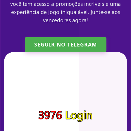
você tem acesso a promoções incríveis e uma
experiência de jogo inigualável. Junte-se aos
vencedores agora!
SEGUIR NO TELEGRAM