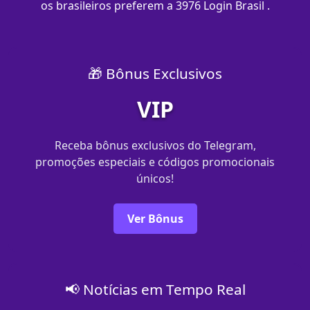
os brasileiros preferem a 3976 Login Brasil .
🎁 Bônus Exclusivos
VIP
Receba bônus exclusivos do Telegram,
promoções especiais e códigos promocionais
únicos!
Ver Bônus
📢 Notícias em Tempo Real