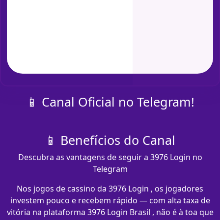
📱 Canal Oficial no Telegram!
📱 Benefícios do Canal
Descubra as vantagens de seguir a 3976 Login no
Telegram
Nos jogos de cassino da 3976 Login , os jogadores
investem pouco e recebem rápido — com alta taxa de
vitória na plataforma 3976 Login Brasil , não é à toa que