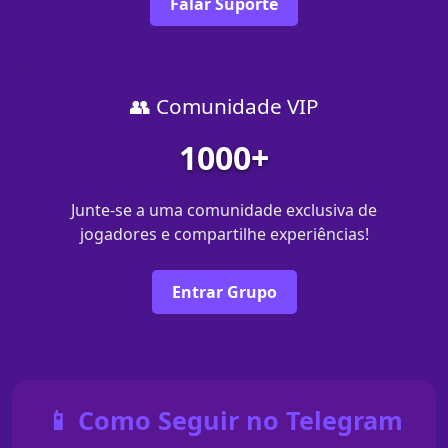
Falar Suporte
👥 Comunidade VIP
1000+
Junte-se a uma comunidade exclusiva de
jogadores e compartilhe experiências!
Entrar Grupo
📱 Como Seguir no Telegram