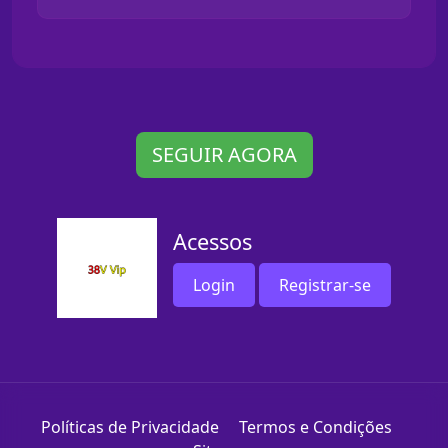
SEGUIR AGORA
Acessos
Login
Registrar-se
Políticas de Privacidade
Termos e Condições