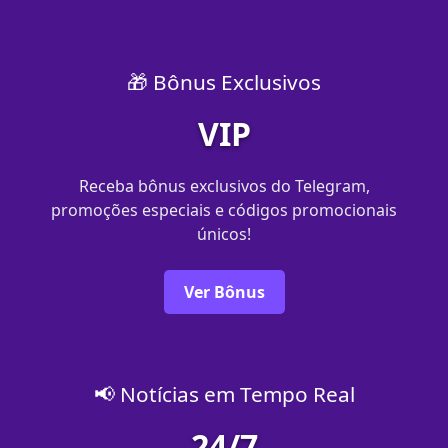
🎁 Bônus Exclusivos
VIP
Receba bônus exclusivos do Telegram,
promoções especiais e códigos promocionais
únicos!
Ver Bônus
📢 Notícias em Tempo Real
24/7