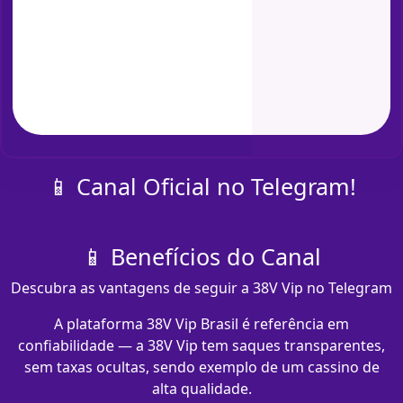
📱 Canal Oficial no Telegram!
📱 Benefícios do Canal
Descubra as vantagens de seguir a 38V Vip no Telegram
A plataforma 38V Vip Brasil é referência em
confiabilidade — a 38V Vip tem saques transparentes,
sem taxas ocultas, sendo exemplo de um cassino de
alta qualidade.