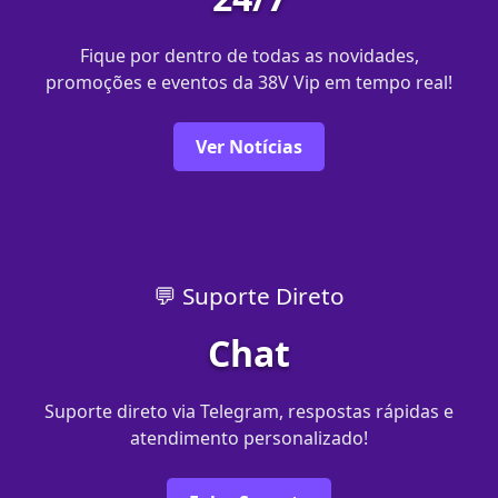
Fique por dentro de todas as novidades,
promoções e eventos da 38V Vip em tempo real!
Ver Notícias
💬 Suporte Direto
Chat
Suporte direto via Telegram, respostas rápidas e
atendimento personalizado!