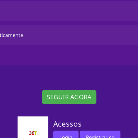
a
aticamente
SEGUIR AGORA
Acessos
Login
Registrar-se