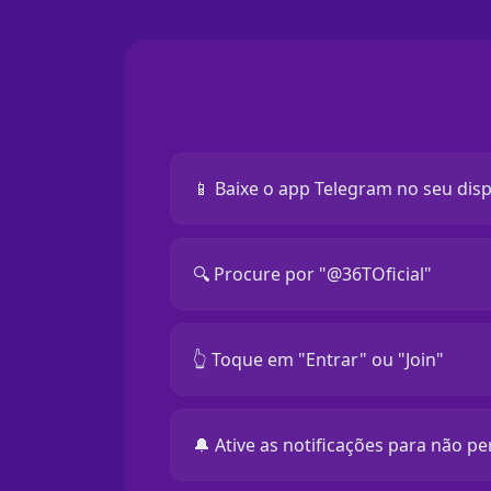
📱 Baixe o app Telegram no seu disp
🔍 Procure por "@36TOficial"
👆 Toque em "Entrar" ou "Join"
🔔 Ative as notificações para não p