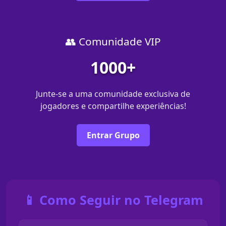
👥 Comunidade VIP
1000+
Junte-se a uma comunidade exclusiva de
jogadores e compartilhe experiências!
Entrar Grupo
📱 Como Seguir no Telegram