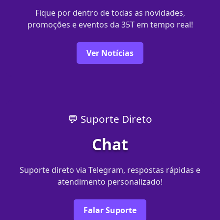
Fique por dentro de todas as novidades,
promoções e eventos da 35T em tempo real!
Ver Notícias
💬 Suporte Direto
Chat
Suporte direto via Telegram, respostas rápidas e
atendimento personalizado!
Falar Suporte