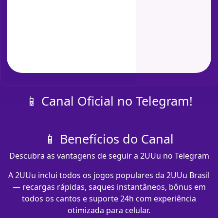
📱 Canal Oficial no Telegram!
📱 Benefícios do Canal
Descubra as vantagens de seguir a 2UUu no Telegram
A 2UUu inclui todos os jogos populares da 2UUu Brasil
— recargas rápidas, saques instantâneos, bônus em
todos os cantos e suporte 24h com experiência
otimizada para celular.