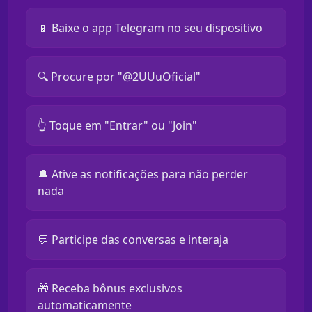
📱 Baixe o app Telegram no seu dispositivo
🔍 Procure por "@2UUuOficial"
👆 Toque em "Entrar" ou "Join"
🔔 Ative as notificações para não perder
nada
💬 Participe das conversas e interaja
🎁 Receba bônus exclusivos
automaticamente