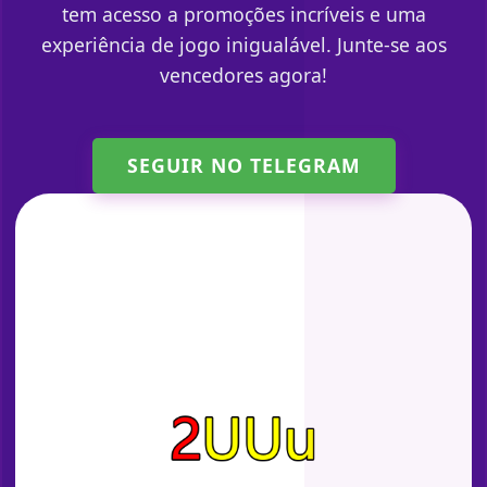
tem acesso a promoções incríveis e uma
experiência de jogo inigualável. Junte-se aos
vencedores agora!
SEGUIR NO TELEGRAM