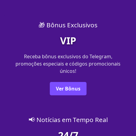
🎁 Bônus Exclusivos
VIP
Receba bônus exclusivos do Telegram,
promoções especiais e códigos promocionais
únicos!
Ver Bônus
📢 Notícias em Tempo Real
24/7