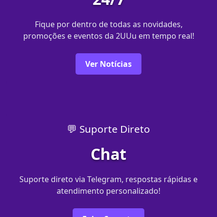
Fique por dentro de todas as novidades,
promoções e eventos da 2UUu em tempo real!
Ver Notícias
💬 Suporte Direto
Chat
Suporte direto via Telegram, respostas rápidas e
atendimento personalizado!