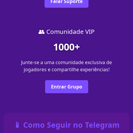
Falar Suporte
👥 Comunidade VIP
1000+
Junte-se a uma comunidade exclusiva de
jogadores e compartilhe experiências!
Entrar Grupo
📱 Como Seguir no Telegram