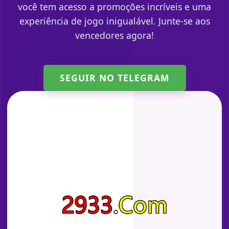
você tem acesso a promoções incríveis e uma
experiência de jogo inigualável. Junte-se aos
vencedores agora!
SEGUIR NO TELEGRAM