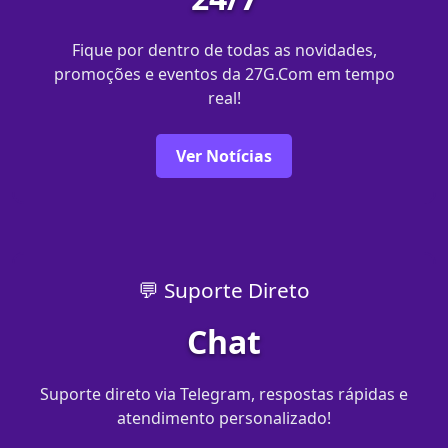
Fique por dentro de todas as novidades,
promoções e eventos da 27G.Com em tempo
real!
Ver Notícias
💬 Suporte Direto
Chat
Suporte direto via Telegram, respostas rápidas e
atendimento personalizado!