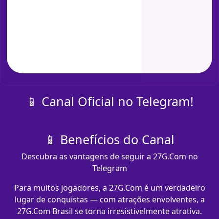
📱 Canal Oficial no Telegram!
📱 Benefícios do Canal
Descubra as vantagens de seguir a 27G.Com no
Telegram
Para muitos jogadores, a 27G.Com é um verdadeiro
lugar de conquistas — com atrações envolventes, a
27G.Com Brasil se torna irresistivelmente atrativa.