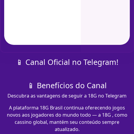
📱 Canal Oficial no Telegram!
📱 Benefícios do Canal
Descubra as vantagens de seguir a 18G no Telegram
A plataforma 18G Brasil continua oferecendo jogos
novos aos jogadores do mundo todo — a 18G , como
cassino global, mantém seu conteúdo sempre
atualizado.