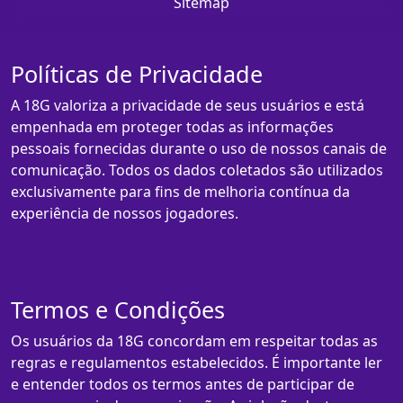
Sitemap
Políticas de Privacidade
A 18G valoriza a privacidade de seus usuários e está
empenhada em proteger todas as informações
pessoais fornecidas durante o uso de nossos canais de
comunicação. Todos os dados coletados são utilizados
exclusivamente para fins de melhoria contínua da
experiência de nossos jogadores.
Termos e Condições
Os usuários da 18G concordam em respeitar todas as
regras e regulamentos estabelecidos. É importante ler
e entender todos os termos antes de participar de