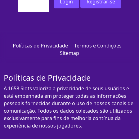
Login
Registrar-se
Políticas de Privacidade
Termos e Condições
Sitemap
Políticas de Privacidade
A 1658 Slots valoriza a privacidade de seus usuários e
está empenhada em proteger todas as informações
pessoais fornecidas durante o uso de nossos canais de
comunicação. Todos os dados coletados são utilizados
exclusivamente para fins de melhoria contínua da
experiência de nossos jogadores.