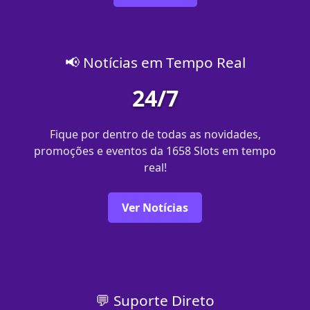
📢 Notícias em Tempo Real
24/7
Fique por dentro de todas as novidades,
promoções e eventos da 1658 Slots em tempo
real!
Ver Notícias
💬 Suporte Direto