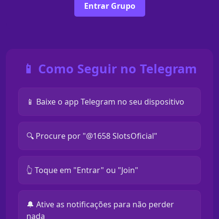
Entrar Grupo
📱 Como Seguir no Telegram
📱 Baixe o app Telegram no seu dispositivo
🔍 Procure por "@1658 SlotsOficial"
👆 Toque em "Entrar" ou "Join"
🔔 Ative as notificações para não perder
nada