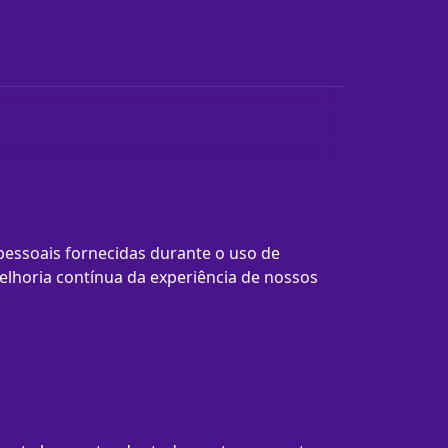
pessoais fornecidas durante o uso de
elhoria contínua da experiência de nossos