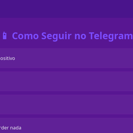
📱 Como Seguir no Telegram
ositivo
erder nada