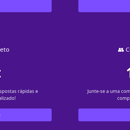
reto
👥 
t
espostas rápidas e
Junte-se a uma com
lizado!
compa
e