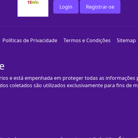
Login
Registrar-se
Políticas de Privacidade
Termos e Condições
Sitemap
de
ários e está empenhada em proteger todas as informações 
os coletados são utilizados exclusivamente para fins de m