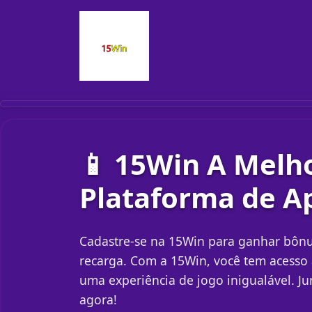
📱 15Win A Melh
Plataforma de A
Cadastre-se na 15Win para ganhar bônu
recarga. Com a 15Win, você tem acesso 
uma experiência de jogo inigualável. J
agora!