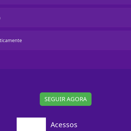
a
aticamente
SEGUIR AGORA
Acessos