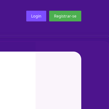
Login
Registrar-se