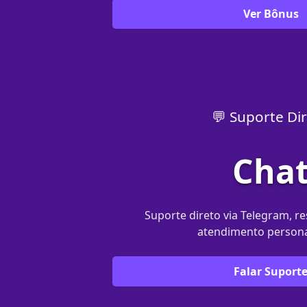
Ver Bônus
💬 Suporte Di
Cha
Suporte direto via Telegram, r
atendimento persona
Falar Suport