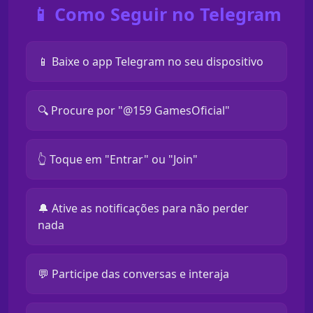
📱 Como Seguir no Telegram
📱 Baixe o app Telegram no seu dispositivo
🔍 Procure por "@159 GamesOficial"
👆 Toque em "Entrar" ou "Join"
🔔 Ative as notificações para não perder
nada
💬 Participe das conversas e interaja