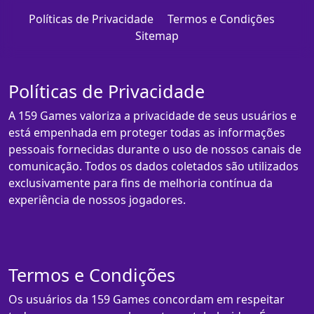
Políticas de Privacidade
Termos e Condições
Sitemap
Políticas de Privacidade
A 159 Games valoriza a privacidade de seus usuários e
está empenhada em proteger todas as informações
pessoais fornecidas durante o uso de nossos canais de
comunicação. Todos os dados coletados são utilizados
exclusivamente para fins de melhoria contínua da
experiência de nossos jogadores.
Termos e Condições
Os usuários da 159 Games concordam em respeitar