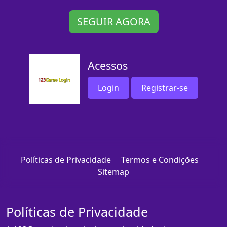
SEGUIR AGORA
Acessos
Login
Registrar-se
Políticas de Privacidade
Termos e Condições
Sitemap
Políticas de Privacidade