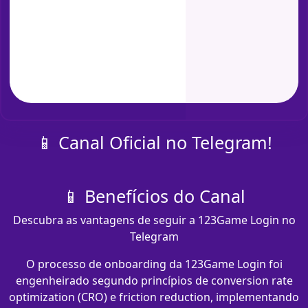
📱 Canal Oficial no Telegram!
📱 Benefícios do Canal
Descubra as vantagens de seguir a 123Game Login no
Telegram
O processo de onboarding da 123Game Login foi
engenheirado segundo princípios de conversion rate
optimization (CRO) e friction reduction, implementando