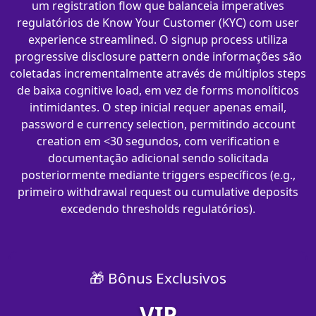
um registration flow que balanceia imperatives
regulatórios de Know Your Customer (KYC) com user
experience streamlined. O signup process utiliza
progressive disclosure pattern onde informações são
coletadas incrementalmente através de múltiplos steps
de baixa cognitive load, em vez de forms monolíticos
intimidantes. O step inicial requer apenas email,
password e currency selection, permitindo account
creation em <30 segundos, com verification e
documentação adicional sendo solicitada
posteriormente mediante triggers específicos (e.g.,
primeiro withdrawal request ou cumulative deposits
excedendo thresholds regulatórios).
🎁 Bônus Exclusivos
VIP